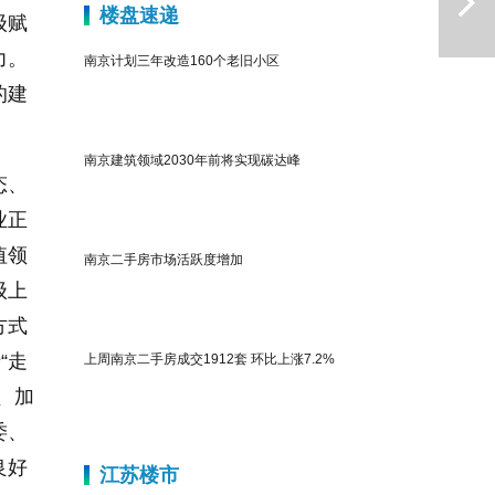
楼盘速递
级赋
力。
南京计划三年改造160个老旧小区
的建
南京建筑领域2030年前将实现碳达峰
态、
业正
下一篇
值领
南京二手房市场活跃度增加
级上
方式
“走
上周南京二手房成交1912套 环比上涨7.2%
、加
委、
良好
江苏楼市