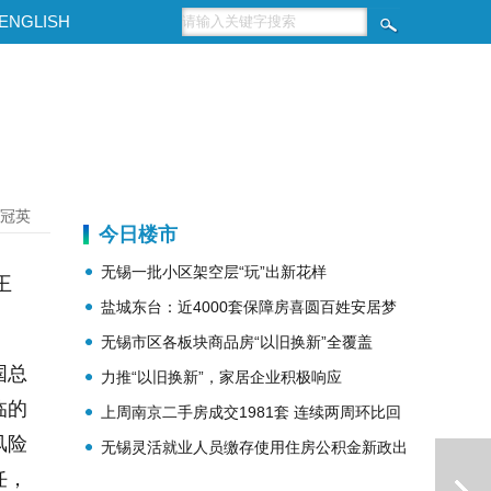
ENGLISH
冠英
今日楼市
无锡一批小区架空层“玩”出新花样
王
盐城东台：近4000套保障房喜圆百姓安居梦
无锡市区各板块商品房“以旧换新”全覆盖
国总
力推“以旧换新”，家居企业积极响应
临的
上周南京二手房成交1981套 连续两周环比回
风险
无锡灵活就业人员缴存使用住房公积金新政出
升
任，
台