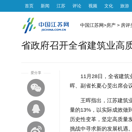
首页
新闻
江苏
评论
视频
文化
旅游
中国江苏网
>
房产
>
房评
省政府召开全省建筑业高
1
爱分享
11月28日，全省建
晖、副省长夏心旻出席会
王晖指出，江苏建筑
量的13%，以实际成效做
历史性变革，坚定高质量
挑战中寻求新的发展机遇