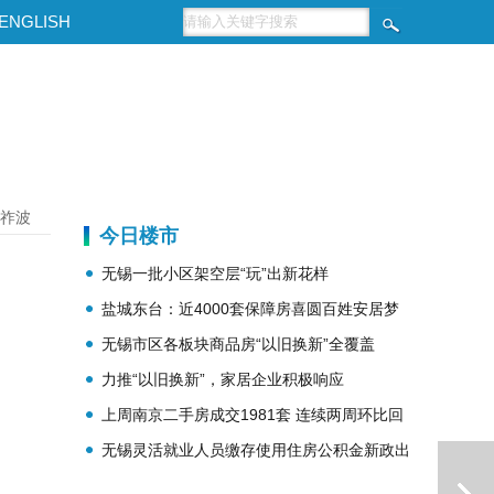
ENGLISH
祚波
今日楼市
无锡一批小区架空层“玩”出新花样
盐城东台：近4000套保障房喜圆百姓安居梦
无锡市区各板块商品房“以旧换新”全覆盖
力推“以旧换新”，家居企业积极响应
上周南京二手房成交1981套 连续两周环比回
无锡灵活就业人员缴存使用住房公积金新政出
升
台