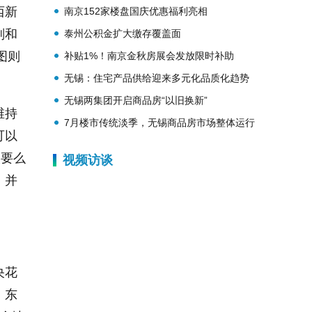
西新
南京152家楼盘国庆优惠福利亮相
划和
泰州公积金扩大缴存覆盖面
图则
补贴1%！南京金秋房展会发放限时补助
无锡：住宅产品供给迎来多元化品质化趋势
无锡两集团开启商品房“以旧换新”
维持
7月楼市传统淡季，无锡商品房市场整体运行
可以
平稳
人要么
视频访谈
，并
央花
，东