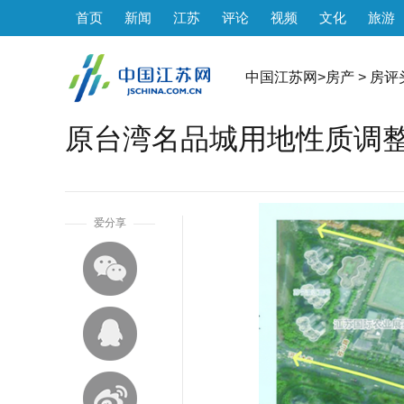
首页
新闻
江苏
评论
视频
文化
旅游
中国江苏网
>
房产
>
房评
原台湾名品城用地性质调整
1
爱分享