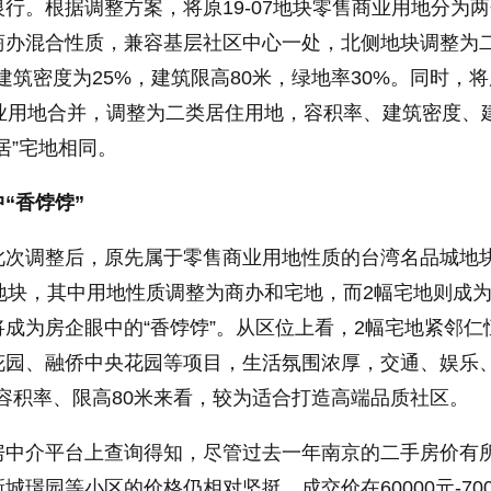
行。根据调整方案，将原19-07地块零售商业用地分为
商办混合性质，兼容基层社区中心一处，北侧地块调整为
建筑密度为25%，建筑限高80米，绿地率30%。同时，将
零售商业用地合并，调整为二类居住用地，容积率、建筑密度、
居”宅地相同。
“香饽饽”
此次调整后，原先属于零售商业用地性质的台湾名品城地
地块，其中用地性质调整为商办和宅地，而2幅宅地则成
成为房企眼中的“香饽饽”。从区位上看，2幅宅地紧邻仁
花园、融侨中央花园等项目，生活氛围浓厚，交通、娱乐
4容积率、限高80米来看，较为适合打造高端品质社区。
房中介平台上查询得知，尽管过去一年南京的二手房价有
璟园等小区的价格仍相对坚挺，成交价在60000元-700