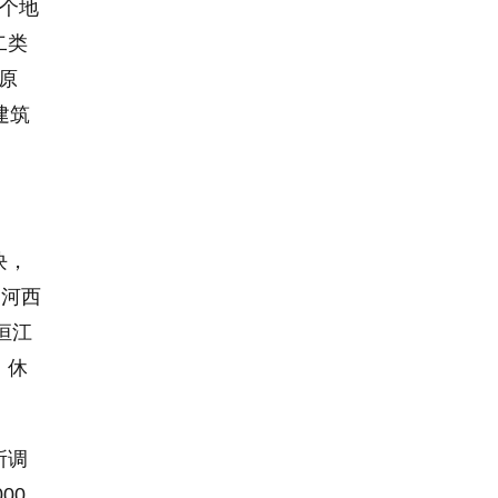
两个地
二类
原
建筑
块，
为河西
恒江
、休
所调
00