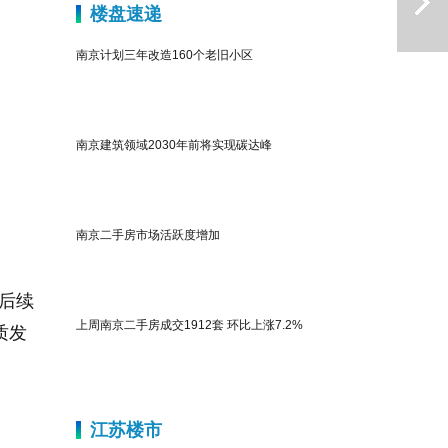
楼盘速递
南京计划三年改造160个老旧小区
南京建筑领域2030年前将实现碳达峰
下一篇
南京二手房市场活跃度增加
了后续
上周南京二手房成交1912套 环比上涨7.2%
质发
江苏楼市