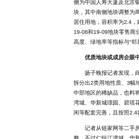
侧为中国人寿大厦及北京银
块，其中南侧地块调整为
居住用地，容积率为2.4，
19-08和19-09地块
高度、绿地率等指标与“邻
优质地块或成房企眼中
扬子晚报记者发现，
拆分出2类用地性质、3幅
中部地区的稀缺品，也料将
湾城、华新城璟园、碧瑶
闲等配套完善，且按照2.
记者从链家网等二手
整，不过仁恒江湾城、华新城