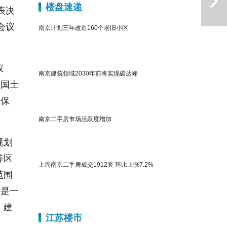
楼盘速递
表决
会议
南京计划三年改造160个老旧小区
权
南京建筑领域2030年前将实现碳达峰
立国土
生保
下一篇
南京二手房市场活跃度增加
规划
等区
上周南京二手房成交1912套 环比上涨7.2%
范围
”是一
、建
江苏楼市