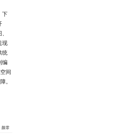
，下
开
图、
盖现
供统
划编
土空间
保障。
：颜霏