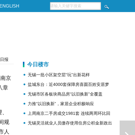
ENGLISH
日报
今日楼市
无锡一批小区架空层“玩”出新花样
《南京
盐城东台：近4000套保障房喜圆百姓安居梦
八章
无锡市区各板块商品房“以旧换新”全覆盖
力推“以旧换新”，家居企业积极响应
理、
上周南京二手房成交1981套 连续两周环比回
间规
无锡灵活就业人员缴存使用住房公积金新政出
升
市人
台