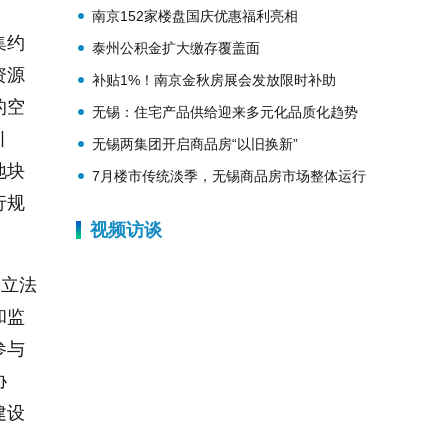
南京152家楼盘国庆优惠福利亮相
集约
泰州公积金扩大缴存覆盖面
资源
补贴1%！南京金秋房展会发放限时补助
的空
无锡：住宅产品供给迎来多元化品质化趋势
引
无锡两集团开启商品房“以旧换新”
地块
7月楼市传统淡季，无锡商品房市场整体运行
行规
平稳
视频访谈
过立法
和监
参与
协
建设