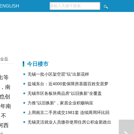
ENGLISH
金磊
今日楼市
无锡一批小区架空层“玩”出新花样
出等
盐城东台：近4000套保障房喜圆百姓安居梦
时，南
无锡市区各板块商品房“以旧换新”全覆盖
，也创
力推“以旧换新”，家居企业积极响应
当年南
上周南京二手房成交1981套 连续两周环比回
。不
无锡灵活就业人员缴存使用住房公积金新政出
升
河西
台