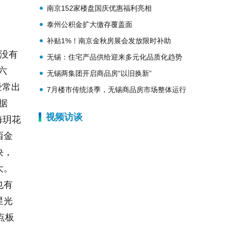
南京152家楼盘国庆优惠福利亮相
泰州公积金扩大缴存覆盖面
补贴1%！南京金秋房展会发放限时补助
没有
无锡：住宅产品供给迎来多元化品质化趋势
六
无锡两集团开启商品房“以旧换新”
经常出
7月楼市传统淡季，无锡商品房市场整体运行
据
平稳
视频访谈
海玥花
西金
块，
大。
也有
星光
点板