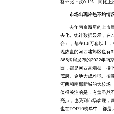
格环比下跌0.1%，同比上涨
放大字体
市场出现冷热不均情
去年南京新房的上市
缩小字体
去化。统计数据显示，在7
合），都在1.5万套以上，
现热盘的河西建邺区也有3
365淘房发布的2022
园，都是河西高端盘。接
茂府、金地大成雅境、招
河西和南部新城的大校场
值得关注的是，有盘虽然
亮点，也受到市场欢迎，
也在TOP10榜单中，都