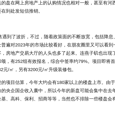
点的盘在网上房地产上的认购情况也相对一般，甚至有河
还在到处发短信推销。
销售遇到了波折，不过，随着政策面的不断放宽，包括降息
普遍对2023年的市场比较看好，在朋友圈里又可以看到
客，房地产交易大厅的人头也多了起来。连燕子矶也出现
颂，有252组有效报名，综合中签率约79%。项目即将
32元/㎡，另有3200元/㎡升级装修包。
的项目估算，今年大约会有180家以上的楼盘上市。由于2
力的央企国企收入囊中，所以今年的新盘可能会集中在去
金基、高科、保利、招商等等，当然也不排除一些楼盘会