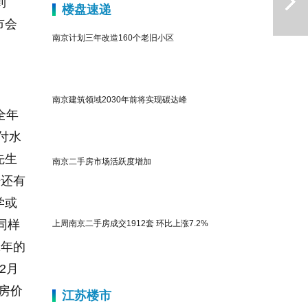
到
楼盘速递
市会
南京计划三年改造160个老旧小区
南京建筑领域2030年前将实现碳达峰
全年
付水
下一篇
先生
南京二手房市场活跃度增加
房还有
学或
同样
上周南京二手房成交1912套 环比上涨7.2%
1年的
2月
新房价
江苏楼市