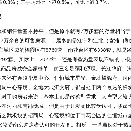
0.3%；二手房环比下跌0.5%，同比下跌3.7%。
况
量和销售量基本持平，但是原本就有7万多套的存量相当于
.7万余套的可售房源中，最多的是江宁和江北（含浦口和
主城区域的栖霞区有8760套，雨花台区有6338套，就是
292套。实际上，2022年，还是有些热盘表现不错的，根
年南京商品房成交金额榜单，前三名是颐和源璟、长江华府、
下来还有金陵华夏中心、仁恒城市星光、金基望樾府、河
商局中心臻境、金地大成汇文府，都是处于两个最热的板
，对于购房者来说，基本上都是改善型需求，大户型比较
不在河西和南部新城，但是由于开发商比较受认可，楼盘
新玄武板块的招商局中心臻境和位于雨花台区的仁恒城市
是比较受南京购房者认可的开发商。相反，一些虽然处于热