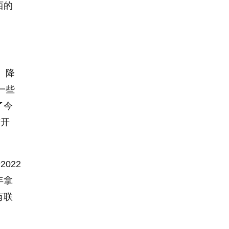
西的
、降
一些
了今
首开
022
年拿
有联