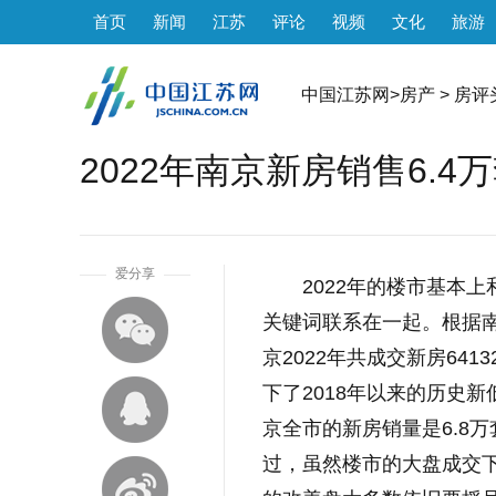
首页
新闻
江苏
评论
视频
文化
旅游
中国江苏网
>
房产
>
房评
2022年南京新房销售6.4
1
爱分享
2022年的楼市基本
关键词联系在一起。根据南京
京2022年共成交新房641
下了2018年以来的历史新
京全市的新房销量是6.8万套，
过，虽然楼市的大盘成交下