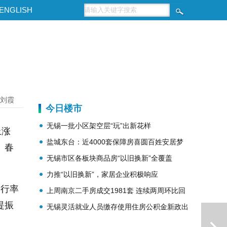
ENGLISH
刘霞
今日楼市
无锡一批小区架空层“玩”出新花样
上涨
盐城东台：近4000套保障房喜圆百姓安居梦
。春
无锡市区各板块商品房“以旧换新”全覆盖
力推“以旧换新”，家居企业积极响应
运行率
上周南京二手房成交1981套 连续两周环比回
提振
无锡灵活就业人员缴存使用住房公积金新政出
升
台