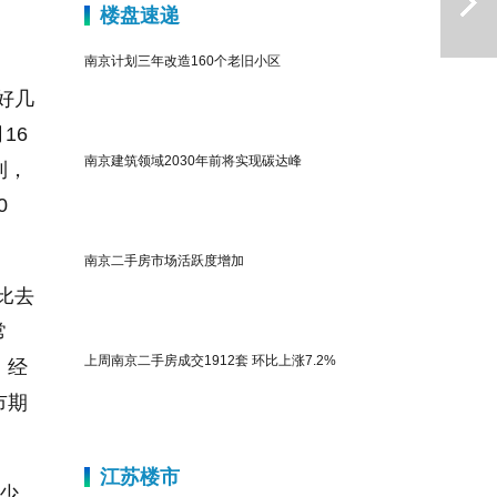
楼盘速递
南京计划三年改造160个老旧小区
好几
16
南京建筑领域2030年前将实现碳达峰
到，
0
下一篇
南京二手房市场活跃度增加
比去
常
上周南京二手房成交1912套 环比上涨7.2%
，经
市期
江苏楼市
少，