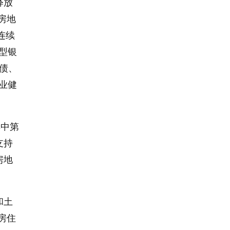
释放
房地
连续
型银
发债、
业健
其中第
支持
房地
和土
房住