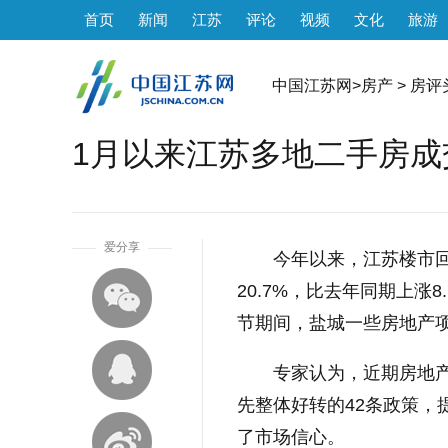
首页
新闻
江苏
评论
视频
文化
旅游
中国江苏网
>
房产
>
房评
1月以来江苏多地二手房
1
爱分享
今年以来，江苏楼市回
20.7%，比去年同期上
节期间，盐城一些房地产
专家认为，近期房地产
先整体好转的42条政策
了市场信心。