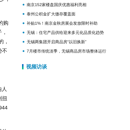
南京152家楼盘国庆优惠福利亮相
泰州公积金扩大缴存覆盖面
的购
补贴1%！南京金秋房展会发放限时补助
子，
无锡：住宅产品供给迎来多元化品质化趋势
的，
无锡两集团开启商品房“以旧换新”
势不
7月楼市传统淡季，无锡商品房市场整体运行
平稳
视频访谈
内人
到扭
44