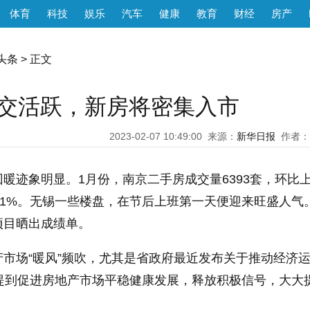
体育
科技
娱乐
汽车
健康
教育
财经
房产
头条
> 正文
成交活跃，新房将密集入市
2023-02-07 10:49:00
来源：
新华日报
作者：
暖迹象明显。1月份，南京二手房成交量6393套，环比
涨8.1%。无锡一些楼盘，在节后上班第一天便迎来旺盛人气
项目晒出成绩单。
市场“暖风”频吹，尤其是省政府最近发布关于推动经济
，提到促进房地产市场平稳健康发展，释放积极信号，大大