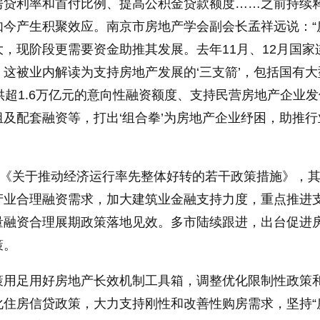
房贷利率和首付比例、提高公积金贷款额度……之前持续
如今产生积聚效应。南京市房地产学会副会长孟祥远说：“
，现阶段更需要资金助推其发展。去年11月、12月国家
这被业内解读为支持房地产发展的‘三支箭’，包括国有大
供超1.6万亿元的意向性融资额度、支持民营房地产企业
及配套融资等，打出‘组合拳’为房地产企业纾困，助推行
发《关于推动经济运行率先整体好转的若干政策措施》，
产业合理融资需求，加大建筑业金融支持力度，重点推进
量融资合理展期政策落地见效。多市陆续跟进，出台促进
策。
策用足用好房地产长效机制工具箱，调整优化限制性政策
化住房信贷政策，大力支持刚性和改善性购房需求，坚持“