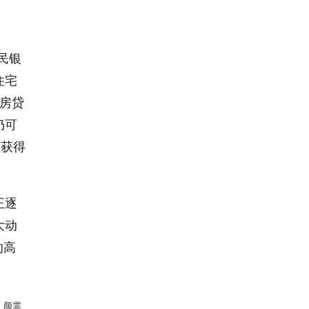
民银
住宅
房贷
仍可
正获得
正逐
大动
的高
：颜霏