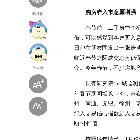
购房者入市意愿增强
听新闻
春节前，二手房中介
倍，可以感觉到客户买入意
日他在朋友圈发出一张房
临近春节之际成交态势仍保
套。今年春节，不少房地
放大镜
贝壳研究院“50城监
年春节期间增长57%，带
州、南通、无锡、徐州。
纪人交易信心指数进入交
盼“小阳春”。
按照往年情形，1月