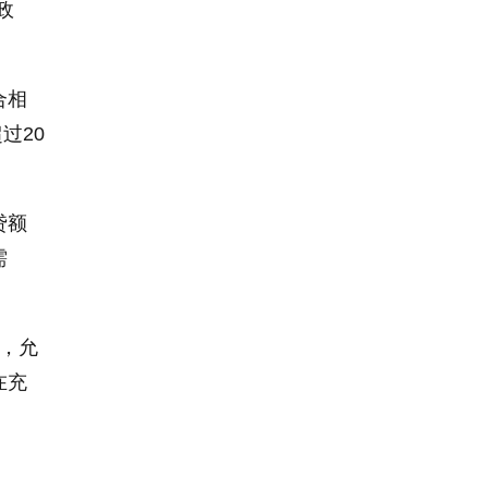
政
合相
过20
贷额
需
，允
在充